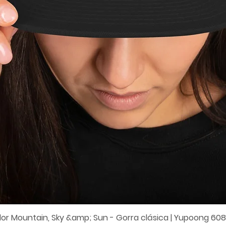
lor Mountain, Sky &amp; Sun - Gorra clásica | Yupoong 60
Vista rápida