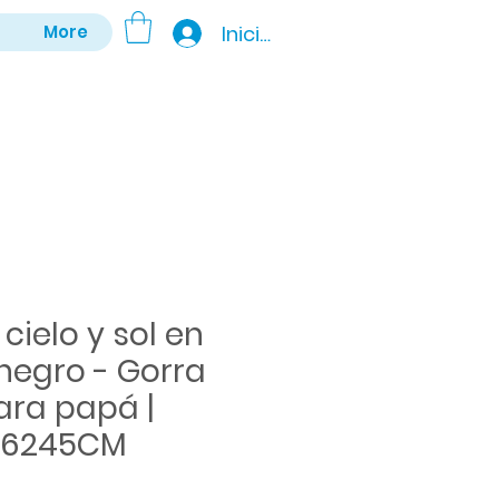
Iniciar sesión
More
cielo y sol en
negro - Gorra
ara papá |
 6245CM