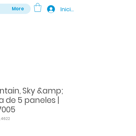
Iniciar sesión
More
ntain, Sky &amp;
a de 5 paneles |
7005
_4622
Precio