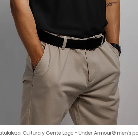
atulaleza, Cultura y Gente Logo - Under Armour® men's po
Vista rápida