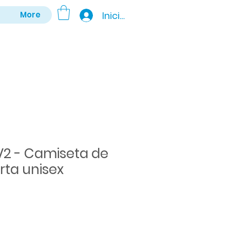
Iniciar sesión
More
V2 - Camiseta de
ta unisex
Precio