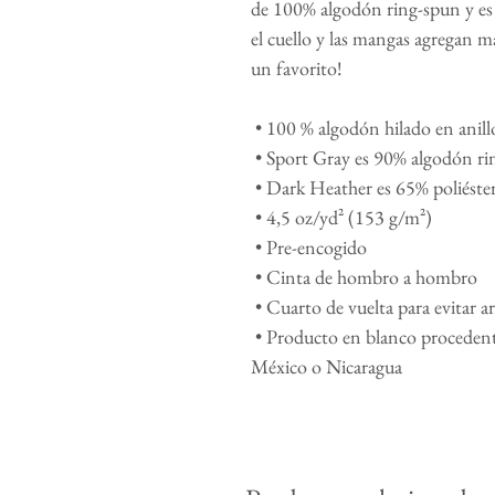
de 100% algodón ring-spun y es 
el cuello y las mangas agregan m
un favorito!
 • 100 % algodón hilado en anill
 • Sport Gray es 90% algodón ri
 • Dark Heather es 65% poliést
 • 4,5 oz/yd² (153 g/m²)
 • Pre-encogido
 • Cinta de hombro a hombro
 • Cuarto de vuelta para evitar a
 • Producto en blanco procedente de Bangladesh, Honduras, Haití, 
México o Nicaragua